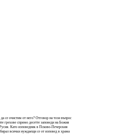
а да се очистим от него? Отговор на този въпрос
ите грехове спрямо десетте заповеди на Божия
 Русия. Като изповедник в Псково-Печерския
бирал всички нуждаещи се от изповед в храма