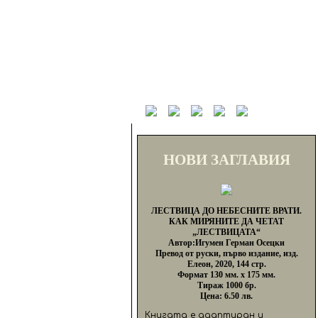
НОВИ ЗАГЛАВИЯ
ЛЕСТВИЦА ДО НЕБЕСНИТЕ ВРАТИ.
КАК МИРЯНИТЕ ДА ЧЕТАТ
„ЛЕСТВИЦАТА“
Автор:Игумен Герман Осецки
Превод от руски, първо издание, изд.
Елеон, 2020, 144 стр.
Формат 130 мм. х 175 мм.
Тираж 1000 бр.
Цена: 6.50 лв.
Книгата е адаптиран и