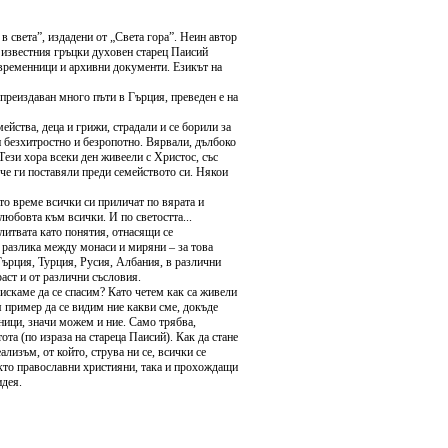
 света”, издадени от „Света гора”. Неин автор
 известния гръцки духовен старец Паисий
ъвременници и архивни документи. Езикът на
преиздаван много пъти в Гърция, преведен е на
мейства, деца и грижи, страдали и се борили за
и безхитростно и безропотно. Вярвали, дълбоко
Тези хора всеки ден живеели с Христос, със
 че ги поставяли преди семейството си. Някои
то време всички си приличат по вярата и
любовта към всички. И по светостта...
литвата като понятия, отнасящи се
 разлика между монаси и миряни – за това
 Гърция, Турция, Русия, Албания, в различни
аст и от различни съсловия.
 искаме да се спасим? Като четем как са живели
я пример да се видим ние какви сме, докъде
дници, значи можем и ние. Само трябва,
ота (по израза на стареца Паисий). Как да стане
изъм, от който, струва ни се, всички се
акто православни християни, така и прохождащи
идея.