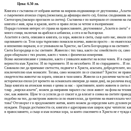
Цена: 6.50 лв.
Книгата е съставена от избрани жития на миряни-подвижници от двутомника „Аскети в
е съвременен атонски старец (нежелаещ да афишира името си), близък сподвижник на
Светогорец (наскоро прогласен за светец). Съставена е по материали от спомени на с
книгата е жив, ярък и красив, което я прави лесна за четене и възприемане.
Поради големия интерес от страна на православните, двутомникът „Аскети в света” е 
много езици, включая на арабски и албански, а сега и на български.
Аскетите в света, описани в книгата, са хора, живели в света, също като нас, имали се
оцеляването си. Тези хора търпеливо понасяли всичко, живели просто – по евангелск
и неизменно вярвали, и се уповавали на Христос, на Света Богородица и на светиите. 
Света Богородица и със светиите. Живеели с тях така, както със семейството си, само
дори общували с тях реално, както с човек с физически измерения.
Всяко жизнеописание е уникално, както е уникален животът на всеки човек. И в също
верността към Христос. И по търпението. И по незлобието. И по стараданието... И по 
Свикнали сме да приемаме светостта, подвигът в Христа, аскезата, добродетелите, мо
изключително към монасите. Тогава, само монасите ли се спасяват? Христос не прави
свидетелства животът на хората, описан в тази книга. Живели са в различни части на
исторически епохи (от времето на османската империя до наши дни), на различна възр
Защо книгата на атонския монах е ценна за нас – християните, които живеем в света и
т.нар. „мирски аскети”, можем да направим паралел със своя живот: на фона на техни
сме, как живеем. Щом те са успели да се спасят и да влязат в сонма на светите праве
подобно на тях, да настроим живота си по евангелски, да трептим на евангелската чест
това? Отговорът е в предложените жития, които можем да определим като духовен реал
нуждаем. Поради достъпността си, книгата е адресирана към широк кръг читатели: к
в православието, а също и към всички хора, за които спасението в Христа не е чужда 