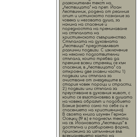
разяснителен текст на
„Лествицата“ на преп. Йоан
Лествичник, родена от реалния
опит и истинското познание за
човека и неговата душа, за
начина на спасение и
поредността на преминаване
на стъпалата на
християнското съвършенство.
Стъпалата на духовната
„Лествица“ представляват
различни подвизи. С изключение
на няколко подготвителни
стъпала, които трябва да
премине всеки стремящ се към
спасение, в „Лествицата“ са
откроени две главни части: 1.)
подвизи или стъпала за
очистване от гнездещите в
стария човек пороци и страсти;
2.) подвизи или стъпала за
преуспяване в духовния живот, с
които се възстановява в душата
на човека образът и подобието
Божие (което само по себе си е
спасението на християнина).
В своята книга игумен Герман
Осецки (19 в.) е поднесъл текста
на св. Йоановата „Лествица“ в
достъпна и разбираема форма,
приложима за изпълнение във
всекидневието както на