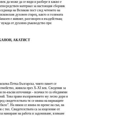
овек да може да се види и разбере в какво е
 Непосредствен материал за настоящия сборник
 седмица на Великия пост след четенето на
псковския духовен старец, както и голямата
Запазен е живият, разговорен и въздействащ
ат нужда от духовно ръководство при
 КАНОН, АКАТИСТ
аскева-Петка Българска, чиято памет се
 семейство, живяла през X-XI век. Сведения за
ги по-късни източници – всички те са обединени
имий. Това прави възприемането му лесно дори и
ред свидетелствата тя се явява на вярващите
бяло”. На някои се явява по време на сън, на
 с тях. Свидетелствата са за изцеление от
 за намиране на работа и задомяване, взимане