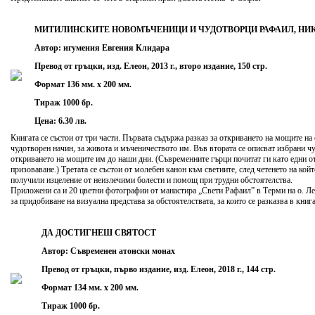
МИТИЛИНСКИТЕ НОВОМЪЧЕНИЦИ И ЧУДОТВОРЦИ РАФАИЛ, НИК
Автор: игумения Евгения Клидара
Превод от гръцки, изд. Елеон, 2013 г., второ издание, 150 стр.
Формат 136 мм. х 200 мм.
Тираж 1000 бр.
Цена: 6.30 лв.
Книгата се състои от три части. Първата съдържа разказ за откриването на мощите на
чудотворен начин, за живота и мъченичеството им. Във втората се описват избрани чуд
откриването на мощите им до наши дни. (Съвременните гърци почитат ги като едни от
призоваване.) Третата се състои от молебен канон към светиите, след четенето на кой
получили изцеление от неизлечими болести и помощ при трудни обстоятелства.
Приложени са и 20 цветни фотографии от манастира „Свети Рафаил” в Терми на о. Ле
за придобиване на визуална представа за обстоятелствата, за които се разказва в книга
ДА ДОСТИГНЕШ СВЯТОСТ
Автор: Съвременен атонски монах
Превод от гръцки, първо издание, изд. Елеон, 2018 г., 144 стр.
Формат 134 мм. х 200 мм.
Тираж 1000 бр.