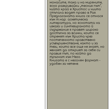
монасите, така и на миряните,
ясно разкривайки „тесния път“,
чийто край е Христос и чиито
стъпала водят право в Рая.
Предлаганата книга се отнася
към т.нар. аскетическа
литература, но яснотата на
изказа и синтезираното й
съдържание я правят широко
достъпна за всички, които се
стремят към Христа чрез
постепенното нравствено
усъвършенстване, както и за
тези, които все още не знаят, но
желаят да открият за себе си
правия път, по който да
тръгнат към Него.
Книгата е с неголям формат -
удобен за четене.