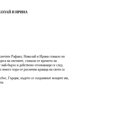
ОЛАЙ И ИРИНА
 светите Рафаил, Николай и Ирина станало по
еса на светиите, станали от времето на
 най-бързо и действено отзоваващи се след
то много хора от различни краища на света са
сбос, Гърция, където се съхраняват мощите им,
та.