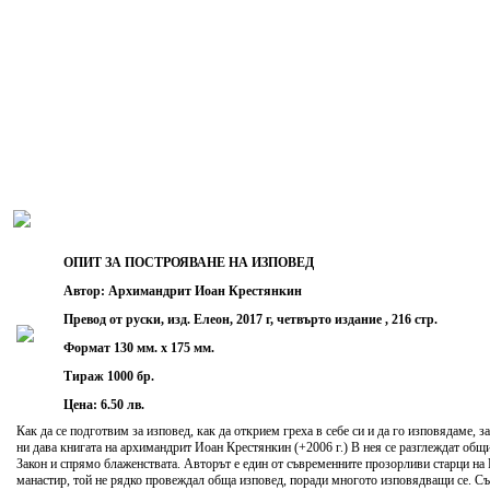
ОПИТ ЗА ПОСТРОЯВАНЕ НА ИЗПОВЕД
Автор: Архимандрит Иоан Крестянкин
Превод от руски, изд. Елеон, 2017 г, четвърто издание , 216 стр.
Формат 130 мм. х 175 мм.
Тираж 1000 бр.
Цена: 6.50 лв.
Как да се подготвим за изповед, как да открием греха в себе си и да го изповядаме, з
ни дава книгата на архимандрит Иоан Крестянкин (+2006 г.) В нея се разглеждат общ
Закон и спрямо блаженствата. Авторът е един от съвременните прозорливи старци на
манастир, той не рядко провеждал обща изповед, поради многото изповядващи се. Съ