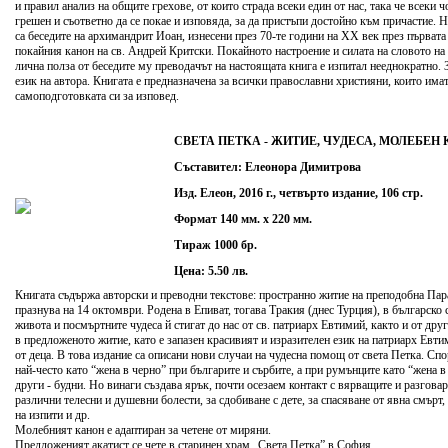
и правил анализ на общите грехове, от които страда всеки един от нас, така че всеки ч
грешен и съответно да се покае и изповяда, за да пристъпи достойно към причастие.
са беседите на архимандрит Иоан, изнесени през 70-те години на ХХ век през първата
покайния канон на св. Андрей Критски. Покайното настроение и силата на словото на 
лична полза от беседите му преводачът на настоящата книга е изпитал нееднократно. 
език на автора. Книгата е предназначена за всички православни християни, които им
самоподготовката си за изповед.
СВЕТА ПЕТКА - ЖИТИЕ, ЧУДЕСА, МОЛЕБЕН
Съставител: Елеонора Димитрова
Изд. Елеон, 2016 г., четвърто издание, 106 стр.
Формат 140 мм. х 220 мм.
Тираж 1000 бр.
Цена: 5.50 лв.
Книгата съдържа авторски и преводни текстове: пространно житие на преподобна Пар
празнува на 14 октомври. Родена в Епиват, тогава Тракия (днес Турция), в българско
живота и посмъртните чудеса й стигат до нас от св. патриарх Евтимий, както и от дру
в предложеното житие, като е запазен красивият и изразителен език на патриарх Евт
от деца. В това издание са описани нови случаи на чудесна помощ от света Петка. Спо
най-често като “жена в черно” при българите и сърбите, а при румънците като “жена в 
други - будни. Но винаги създава ярък, почти осезаем контакт с вярващите и разговаря
различни телесни и душевни болести, за сдобиване с дете, за спасяване от явна смърт,
на изпити и др.
Молебният канон е адаптиран за четене от миряни.
Предложеният акатист се чете в старинен храм „Света Петка” в София